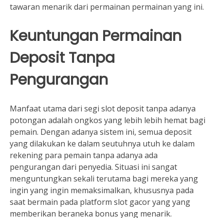
tawaran menarik dari permainan permainan yang ini.
Keuntungan Permainan
Deposit Tanpa
Pengurangan
Manfaat utama dari segi slot deposit tanpa adanya
potongan adalah ongkos yang lebih lebih hemat bagi
pemain. Dengan adanya sistem ini, semua deposit
yang dilakukan ke dalam seutuhnya utuh ke dalam
rekening para pemain tanpa adanya ada
pengurangan dari penyedia. Situasi ini sangat
menguntungkan sekali terutama bagi mereka yang
ingin yang ingin memaksimalkan, khususnya pada
saat bermain pada platform slot gacor yang yang
memberikan beraneka bonus yang menarik.