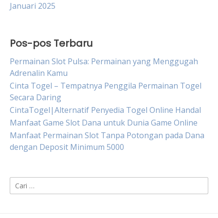
Januari 2025
Pos-pos Terbaru
Permainan Slot Pulsa: Permainan yang Menggugah
Adrenalin Kamu
Cinta Togel – Tempatnya Penggila Permainan Togel
Secara Daring
CintaTogel|Alternatif Penyedia Togel Online Handal
Manfaat Game Slot Dana untuk Dunia Game Online
Manfaat Permainan Slot Tanpa Potongan pada Dana
dengan Deposit Minimum 5000
Cari
untuk: