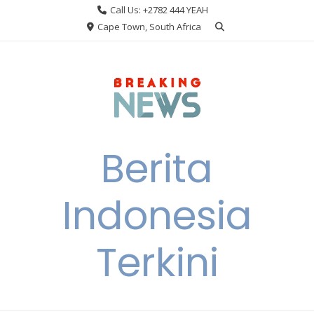
Skip
Call Us: +2782 444 YEAH
to
Cape Town, South Africa
content
Berita
Indonesia
Terkini