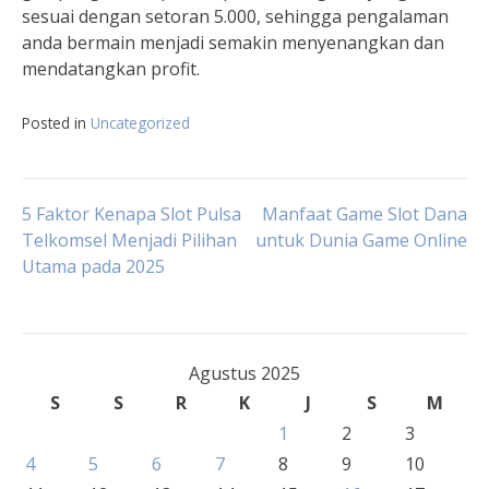
sesuai dengan setoran 5.000, sehingga pengalaman
anda bermain menjadi semakin menyenangkan dan
mendatangkan profit.
Posted in
Uncategorized
Navigasi
5 Faktor Kenapa Slot Pulsa
Manfaat Game Slot Dana
Telkomsel Menjadi Pilihan
untuk Dunia Game Online
Utama pada 2025
pos
Agustus 2025
S
S
R
K
J
S
M
1
2
3
4
5
6
7
8
9
10