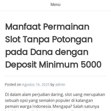
Menu
Manfaat Permainan
Slot Tanpa Potongan
pada Dana dengan
Deposit Minimum 5000
Posted on
Agustus 16, 2025
by
admin
Di dalam alam perjudian daring, slot uang merupakan
sebuah opsi yang semakin populer di kalangan
pemain warga Indonesia. Mengapa? Salah satunya