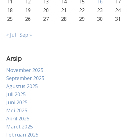
11
12
13
14
15
16
17
18
19
20
21
22
23
24
25
26
27
28
29
30
31
« Jul
Sep »
Arsip
November 2025
September 2025
Agustus 2025
Juli 2025
Juni 2025
Mei 2025
April 2025
Maret 2025
Februari 2025