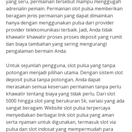
yang seru, permainan tersebut mampu menggugah
adrenalin pemain. Permainan slot pulsa memberikan
beragam jenis permainan yang dapat dimainkan
hanya dengan menggunakan pulsa dari provider
provider telekomunikasi terbaik. Jadi, Anda tidak
khawatir khawatir proses proses deposit yang rumit
dan biaya tambahan yang sering mengurangi
pengalaman bermain Anda.
Untuk sejumlah pengguna, slot pulsa yang tanpa
potongan menjadi pilihan utama. Dengan sistem slot
deposit pulsa tanpa potongan, Anda dapat
merasakan semua keseruan permainan tanpa perlu
khawatir tentang biaya yang tidak perlu. Dari slot
5000 hingga slot yang berukuran 5k, variasi yang ada
sangat beragam. Website slot pulsa terpercaya
menyediakan berbagai link slot pulsa yang aman
serta nyaman untuk digunakan, termasuk slot via
pulsa dan slot indosat yang mempermudah para