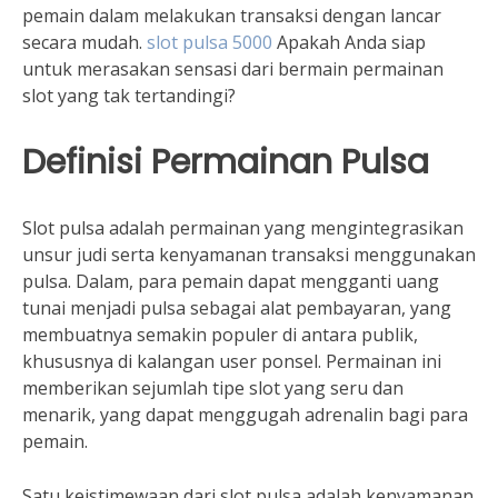
pemain dalam melakukan transaksi dengan lancar
secara mudah.
slot pulsa 5000
Apakah Anda siap
untuk merasakan sensasi dari bermain permainan
slot yang tak tertandingi?
Definisi Permainan Pulsa
Slot pulsa adalah permainan yang mengintegrasikan
unsur judi serta kenyamanan transaksi menggunakan
pulsa. Dalam, para pemain dapat mengganti uang
tunai menjadi pulsa sebagai alat pembayaran, yang
membuatnya semakin populer di antara publik,
khususnya di kalangan user ponsel. Permainan ini
memberikan sejumlah tipe slot yang seru dan
menarik, yang dapat menggugah adrenalin bagi para
pemain.
Satu keistimewaan dari slot pulsa adalah kenyamanan