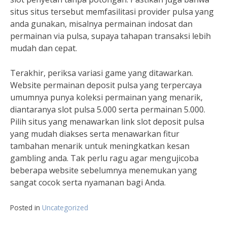
situs situs tersebut memfasilitasi provider pulsa yang
anda gunakan, misalnya permainan indosat dan
permainan via pulsa, supaya tahapan transaksi lebih
mudah dan cepat.
Terakhir, periksa variasi game yang ditawarkan.
Website permainan deposit pulsa yang terpercaya
umumnya punya koleksi permainan yang menarik,
diantaranya slot pulsa 5.000 serta permainan 5.000.
Pilih situs yang menawarkan link slot deposit pulsa
yang mudah diakses serta menawarkan fitur
tambahan menarik untuk meningkatkan kesan
gambling anda. Tak perlu ragu agar mengujicoba
beberapa website sebelumnya menemukan yang
sangat cocok serta nyamanan bagi Anda.
Posted in
Uncategorized