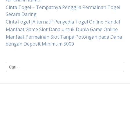
Cinta Togel – Tempatnya Penggila Permainan Togel
Secara Daring
CintaTogel|Alternatif Penyedia Togel Online Handal
Manfaat Game Slot Dana untuk Dunia Game Online
Manfaat Permainan Slot Tanpa Potongan pada Dana
dengan Deposit Minimum 5000
Cari
untuk: