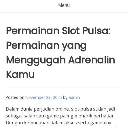
Menu
Permainan Slot Pulsa:
Permainan yang
Menggugah Adrenalin
Kamu
Posted on
November 29, 2025
by
admin
Dalam dunia perjudian online, slot pulsa sudah jadi
sebagai salah satu game paling menarik perhatian.
Dengan kemudahan dalam akses serta gameplay