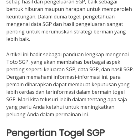
setiap hasil dan pengeluaran SGP, baik sebagai
bentuk hiburan maupun harapan untuk memperoleh
keuntungan. Dalam dunia togel, pengetahuan
mengenai data SGP dan hasil pengeluaran sangat
penting untuk merumuskan strategi bermain yang
lebih baik.
Artikel ini hadir sebagai panduan lengkap mengenai
Toto SGP, yang akan membahas berbagai aspek
penting seperti keluaran SGP, data SGP, dan hasil SGP.
Dengan memahami informasi-informasi ini, para
pemain diharapkan dapat membuat keputusan yang
lebih cerdas dan terinformasi dalam bermain togel
SGP. Mari kita telusuri lebih dalam tentang apa saja
yang perlu Anda ketahui untuk meningkatkan
peluang Anda dalam permainan ini.
Pengertian Togel SGP