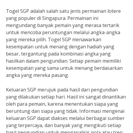
Togel SGP adalah salah satu jenis permainan lotere
yang populer di Singapura. Permainan ini
mengundang banyak pemain yang merasa tertarik
untuk mencoba peruntungan melalui angka-angka
yang mereka pilih. Togel SGP menawarkan
kesempatan untuk menang dengan hadiah yang
besar, tergantung pada kombinasi angka yang
hasilkan dalam pengundian. Setiap pemain memiliki
kesempatan yang sama untuk menang berdasarkan
angka yang mereka pasang.
Keluaran SGP merujuk pada hasil dari pengundian
yang dilakukan setiap hari. Hasil ini sangat dinantikan
oleh para pemain, karena menentukan siapa yang
beruntung dan siapa yang tidak. Informasi mengenai
keluaran SGP dapat diakses melalui berbagai sumber
yang terpercaya, dan banyak yang mengikuti setiap
hasil pengundian untuk menganalisis pola atau tren