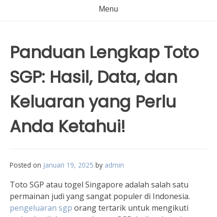
Menu
Panduan Lengkap Toto
SGP: Hasil, Data, dan
Keluaran yang Perlu
Anda Ketahui!
Posted on
Januari 19, 2025
by
admin
Toto SGP atau togel Singapore adalah salah satu
permainan judi yang sangat populer di Indonesia.
pengeluaran sgp
orang tertarik untuk mengikuti