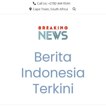
Skip
Call Us: +2782 444 YEAH
to
Cape Town, South Africa
content
Berita
Indonesia
Terkini