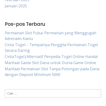
Januari 2025
Pos-pos Terbaru
Permainan Slot Pulsa: Permainan yang Menggugah
Adrenalin Kamu
Cinta Togel – Tempatnya Penggila Permainan Togel
Secara Daring
CintaTogel|Alternatif Penyedia Togel Online Handal
Manfaat Game Slot Dana untuk Dunia Game Online
Manfaat Permainan Slot Tanpa Potongan pada Dana
dengan Deposit Minimum 5000
Cari
untuk: