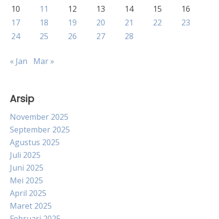
10
11
12
13
14
15
16
17
18
19
20
21
22
23
24
25
26
27
28
« Jan
Mar »
Arsip
November 2025
September 2025
Agustus 2025
Juli 2025
Juni 2025
Mei 2025
April 2025
Maret 2025
Februari 2025