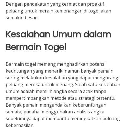
Dengan pendekatan yang cermat dan proaktif,
peluang untuk meraih kemenangan di togel akan
semakin besar.
Kesalahan Umum dalam
Bermain Togel
Bermain togel memang menghadirkan potensi
keuntungan yang menarik, namun banyak pemain
sering melakukan kesalahan yang dapat mengurangi
peluang mereka untuk menang. Salah satu kesalahan
umum adalah memilih angka secara acak tanpa
mempertimbangkan metode atau strategi tertentu.
Banyak pemain mengandalkan keberuntungan
semata, padahal menggunakan analisis angka
sebelumnya dapat membantu meningkatkan peluang
keberhasilan.