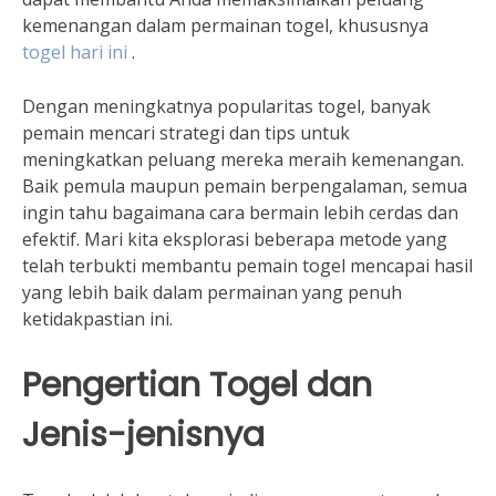
kemenangan dalam permainan togel, khususnya
togel hari ini
.
Dengan meningkatnya popularitas togel, banyak
pemain mencari strategi dan tips untuk
meningkatkan peluang mereka meraih kemenangan.
Baik pemula maupun pemain berpengalaman, semua
ingin tahu bagaimana cara bermain lebih cerdas dan
efektif. Mari kita eksplorasi beberapa metode yang
telah terbukti membantu pemain togel mencapai hasil
yang lebih baik dalam permainan yang penuh
ketidakpastian ini.
Pengertian Togel dan
Jenis-jenisnya