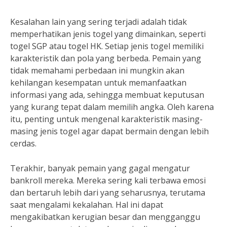
Kesalahan lain yang sering terjadi adalah tidak
memperhatikan jenis togel yang dimainkan, seperti
togel SGP atau togel HK. Setiap jenis togel memiliki
karakteristik dan pola yang berbeda. Pemain yang
tidak memahami perbedaan ini mungkin akan
kehilangan kesempatan untuk memanfaatkan
informasi yang ada, sehingga membuat keputusan
yang kurang tepat dalam memilih angka. Oleh karena
itu, penting untuk mengenal karakteristik masing-
masing jenis togel agar dapat bermain dengan lebih
cerdas.
Terakhir, banyak pemain yang gagal mengatur
bankroll mereka. Mereka sering kali terbawa emosi
dan bertaruh lebih dari yang seharusnya, terutama
saat mengalami kekalahan. Hal ini dapat
mengakibatkan kerugian besar dan mengganggu