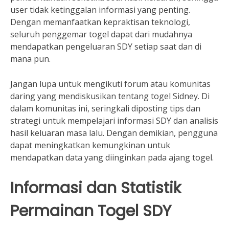
user tidak ketinggalan informasi yang penting.
Dengan memanfaatkan kepraktisan teknologi,
seluruh penggemar togel dapat dari mudahnya
mendapatkan pengeluaran SDY setiap saat dan di
mana pun.
Jangan lupa untuk mengikuti forum atau komunitas
daring yang mendiskusikan tentang togel Sidney. Di
dalam komunitas ini, seringkali diposting tips dan
strategi untuk mempelajari informasi SDY dan analisis
hasil keluaran masa lalu. Dengan demikian, pengguna
dapat meningkatkan kemungkinan untuk
mendapatkan data yang diinginkan pada ajang togel.
Informasi dan Statistik
Permainan Togel SDY