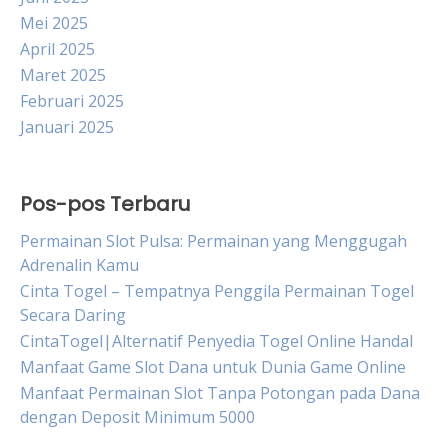
Mei 2025
April 2025
Maret 2025
Februari 2025
Januari 2025
Pos-pos Terbaru
Permainan Slot Pulsa: Permainan yang Menggugah
Adrenalin Kamu
Cinta Togel – Tempatnya Penggila Permainan Togel
Secara Daring
CintaTogel|Alternatif Penyedia Togel Online Handal
Manfaat Game Slot Dana untuk Dunia Game Online
Manfaat Permainan Slot Tanpa Potongan pada Dana
dengan Deposit Minimum 5000