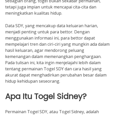
sebagian orang, togel bukan sekadar permainan,
tetapi juga impian untuk mencapai cita-cita dan
meningkatkan kualitas hidup.
Data SDY, yang mencakup data keluaran harian,
menjadi penting untuk para bettor. Dengan
menggunakan informasi ini, para bettor dapat
mempelajari tren dan ciri-ciri yang mungkin ada dalam
hasil keluaran, agar mendorong peluang
kemenangan dalam memenangkan penghargaan.
Pada tulisan ini, kita ingin menjelajahi lebih dalam
tentang permainan Togel SDY dan cara hasil yang
akurat dapat menghadirkan perubahan besar dalam
hidup kehidupan seseorang.
Apa Itu Togel Sidney?
Permainan Togel SDY, atau Togel Sidney, adalah