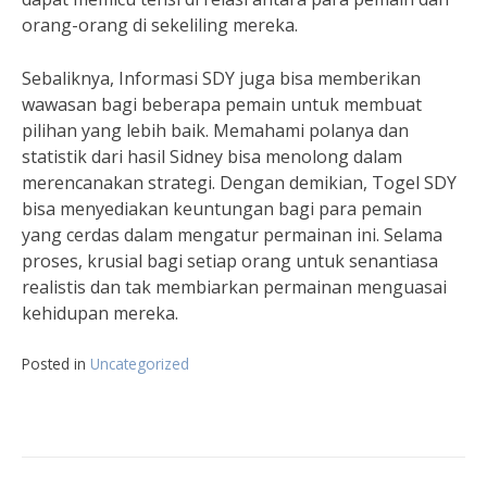
orang-orang di sekeliling mereka.
Sebaliknya, Informasi SDY juga bisa memberikan
wawasan bagi beberapa pemain untuk membuat
pilihan yang lebih baik. Memahami polanya dan
statistik dari hasil Sidney bisa menolong dalam
merencanakan strategi. Dengan demikian, Togel SDY
bisa menyediakan keuntungan bagi para pemain
yang cerdas dalam mengatur permainan ini. Selama
proses, krusial bagi setiap orang untuk senantiasa
realistis dan tak membiarkan permainan menguasai
kehidupan mereka.
Posted in
Uncategorized