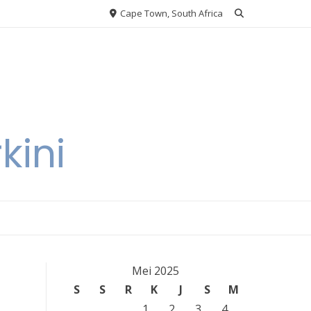
Cape Town, South Africa
kini
Mei 2025
S
S
R
K
J
S
M
1
2
3
4