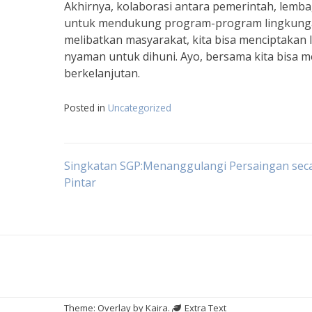
Akhirnya, kolaborasi antara pemerintah, lemb
untuk mendukung program-program lingkungan. 
melibatkan masyarakat, kita bisa menciptakan 
nyaman untuk dihuni. Ayo, bersama kita bisa m
berkelanjutan.
Posted in
Uncategorized
Navigasi
Singkatan SGP:Menanggulangi Persaingan sec
Pintar
pos
Theme: Overlay by
Kaira
.
Extra Text