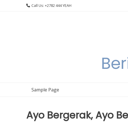
Skip
Call Us: +2782 444 YEAH
to
content
Ber
Sample Page
Ayo Bergerak, Ayo Be