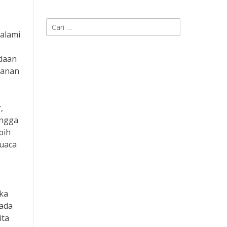
Cari
 alami
untuk:
daan
kanan
,
ingga
bih
cuaca
eka
pada
ita