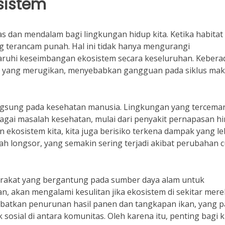
sistem
 dan mendalam bagi lingkungan hidup kita. Ketika habitat
g terancam punah. Hal ini tidak hanya mengurangi
aruhi keseimbangan ekosistem secara keseluruhan. Kebera
ksi yang merugikan, menyebabkan gangguan pada siklus ma
angsung pada kesehatan manusia. Lingkungan yang tercemar
bagai masalah kesehatan, mulai dari penyakit pernapasan h
ekosistem kita, kita juga berisiko terkena dampak yang le
nah longsor, yang semakin sering terjadi akibat perubahan 
yarakat yang bergantung pada sumber daya alam untuk
n, akan mengalami kesulitan jika ekosistem di sekitar mer
batkan penurunan hasil panen dan tangkapan ikan, yang 
sosial di antara komunitas. Oleh karena itu, penting bagi k