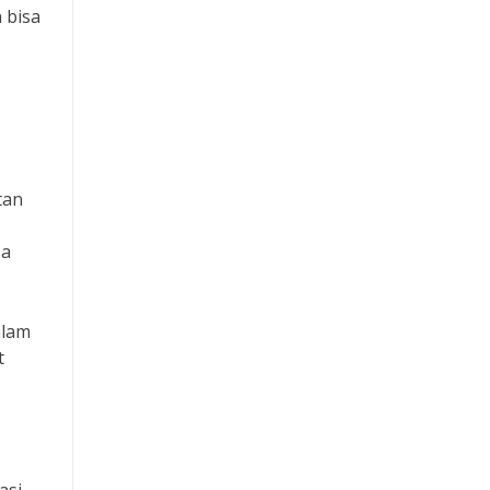
 bisa
tan
sa
alam
t