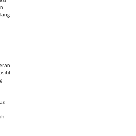
asi
an
ulang
peran
sitif
g
rus
ih