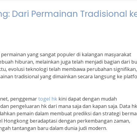
g: Dari Permainan Tradisional k
u permainan yang sangat populer di kalangan masyarakat
sebuah hiburan, melainkan juga telah menjadi bagian dari b
ktu, evolusi teknologi telah membawa perubahan signifikan,
inan tradisional yang dimainkan secara langsung ke platf
rnet, penggemar
togel hk
kini dapat dengan mudah
an pengeluaran hk dari mana saja dan kapan saja. Data h
dahkan pemain dalam membuat prediksi dan strategi bermai
gel Hongkong beradaptasi dengan perkembangan zaman,
ngah tantangan baru dalam dunia judi modern.