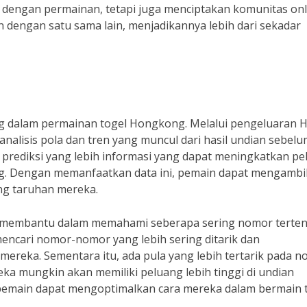
 dengan permainan, tetapi juga menciptakan komunitas onl
 dengan satu sama lain, menjadikannya lebih dari sekadar
g dalam permainan togel Hongkong. Melalui pengeluaran 
nalisis pola dan tren yang muncul dari hasil undian sebelu
rediksi yang lebih informasi yang dapat meningkatkan pe
g. Dengan memanfaatkan data ini, pemain dapat mengambi
ng taruhan mereka.
uga membantu dalam memahami seberapa sering nomor terte
ncari nomor-nomor yang lebih sering ditarik dan
ereka. Sementara itu, ada pula yang lebih tertarik pada n
ka mungkin akan memiliki peluang lebih tinggi di undian
 pemain dapat mengoptimalkan cara mereka dalam bermain t