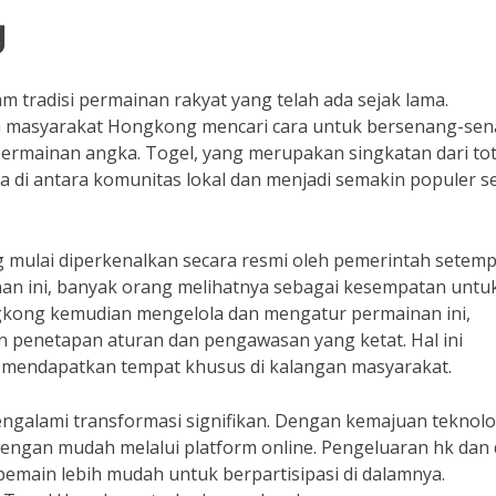
g
 tradisi permainan rakyat yang telah ada sejak lama.
ana masyarakat Hongkong mencari cara untuk bersenang-se
rmainan angka. Togel, yang merupakan singkatan dari to
 di antara komunitas lokal dan menjadi semakin populer se
mulai diperkenalkan secara resmi oleh pemerintah setemp
nan ini, banyak orang melihatnya sebagai kesempatan untu
gkong kemudian mengelola dan mengatur permainan ini,
 penetapan aturan dan pengawasan yang ketat. Hal ini
mendapatkan tempat khusus di kalangan masyarakat.
ngalami transformasi signifikan. Dengan kemajuan teknolo
 dengan mudah melalui platform online. Pengeluaran hk dan
pemain lebih mudah untuk berpartisipasi di dalamnya.