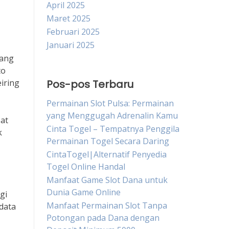
April 2025
Maret 2025
Februari 2025
Januari 2025
nang
to
iring
Pos-pos Terbaru
Permainan Slot Pulsa: Permainan
yang Menggugah Adrenalin Kamu
at
Cinta Togel – Tempatnya Penggila
k
Permainan Togel Secara Daring
CintaTogel|Alternatif Penyedia
Togel Online Handal
Manfaat Game Slot Dana untuk
Dunia Game Online
gi
Manfaat Permainan Slot Tanpa
 data
Potongan pada Dana dengan