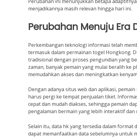
Perubahan ini menunjukkan betapa adaptifn
menjadikannya masih relevan hingga hari ini.
Perubahan Menuju Era D
Perkembangan teknologi informasi telah memb
termasuk dalam permainan togel Hongkong. Du
tradisional dengan proses pengundian yang b
zaman, banyak pemain yang mulai beralih ke pla
memudahkan akses dan meningkatkan kenyama
Dengan adanya situs web dan aplikasi, pemain 
harus pergi ke tempat penjualan tiket. Inform
cepat dan mudah diakses, sehingga pemain dapa
pengalaman bermain yang lebih interaktif dan
Selain itu, data hk yang tersedia dalam format
dapat memanfaatkan data sebelumnya untuk mer