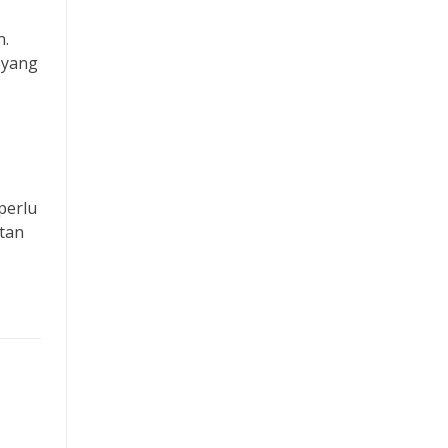
n.
 yang
perlu
tan