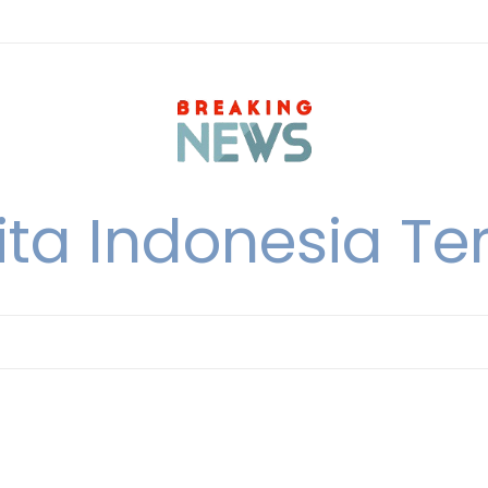
ita Indonesia Ter