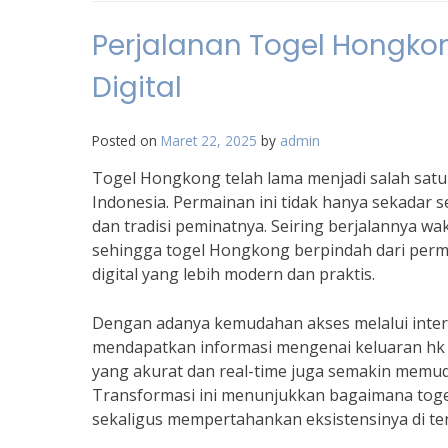
Perjalanan Togel Hongkon
Digital
Posted on
Maret 22, 2025
by
admin
Togel Hongkong telah lama menjadi salah sat
Indonesia. Permainan ini tidak hanya sekadar 
dan tradisi peminatnya. Seiring berjalannya wa
sehingga togel Hongkong berpindah dari perma
digital yang lebih modern dan praktis.
Dengan adanya kemudahan akses melalui inte
mendapatkan informasi mengenai keluaran hk d
yang akurat dan real-time juga semakin memu
Transformasi ini menunjukkan bagaimana to
sekaligus mempertahankan eksistensinya di te