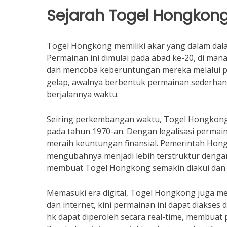
Sejarah Togel Hongkon
Togel Hongkong memiliki akar yang dalam dalam
Permainan ini dimulai pada abad ke-20, di m
dan mencoba keberuntungan mereka melalui pe
gelap, awalnya berbentuk permainan sederhana
berjalannya waktu.
Seiring perkembangan waktu, Togel Hongkong 
pada tahun 1970-an. Dengan legalisasi permai
meraih keuntungan finansial. Pemerintah Hon
mengubahnya menjadi lebih terstruktur dengan
membuat Togel Hongkong semakin diakui dan 
Memasuki era digital, Togel Hongkong juga me
dan internet, kini permainan ini dapat diakses
hk dapat diperoleh secara real-time, membuat 