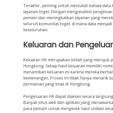
Terakhir, penting untuk mencatat bahwa data 
layanan togel. Dengan menganalisis pengelua
pemain dan meningkatkan layanan yang mereka 
seluruh komunitas togel, di mana data menjad
keseluruhan.
Keluaran dan Pengelua
Keluaran HK merupakan istilah yang merujuk 
Hongkong. Setiap hasil keluaran memiliki nom
menantikan keluaran ini karena mereka berh
kemenangan. Proses ini tidak hanya menarik ba
permainan yang khas di Hongkong.
Pengeluaran HK dapat diakses secara langsung 
Banyak situs web dan aplikasi yang menawarka
para pemain untuk mengecek hasil undian seca