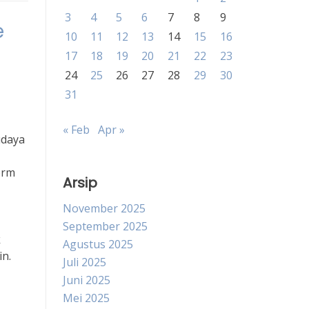
3
4
5
6
7
8
9
e
10
11
12
13
14
15
16
17
18
19
20
21
22
23
24
25
26
27
28
29
30
31
« Feb
Apr »
udaya
orm
Arsip
November 2025
September 2025
k
Agustus 2025
n.
Juli 2025
Juni 2025
Mei 2025