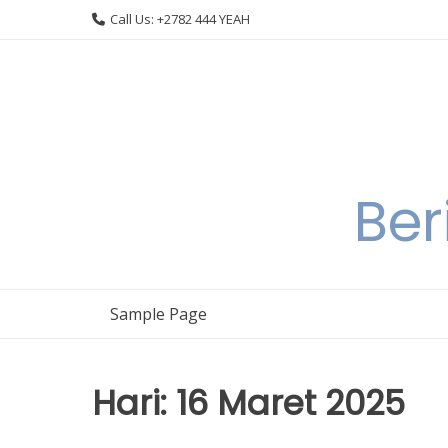
Skip
Call Us: +2782 444 YEAH
to
content
Ber
Sample Page
Hari:
16 Maret 2025