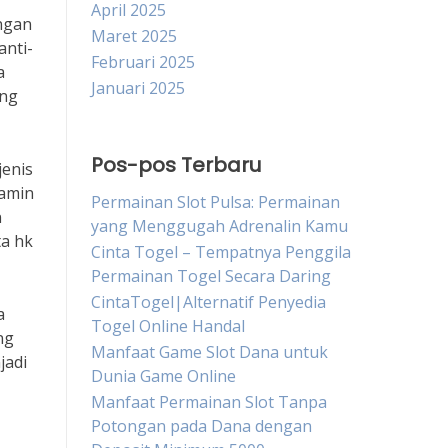
April 2025
ngan
Maret 2025
anti-
Februari 2025
a
Januari 2025
ang
Pos-pos Terbaru
jenis
jamin
Permainan Slot Pulsa: Permainan
n
yang Menggugah Adrenalin Kamu
ta hk
Cinta Togel – Tempatnya Penggila
Permainan Togel Secara Daring
CintaTogel|Alternatif Penyedia
a
Togel Online Handal
ng
Manfaat Game Slot Dana untuk
jadi
Dunia Game Online
Manfaat Permainan Slot Tanpa
Potongan pada Dana dengan