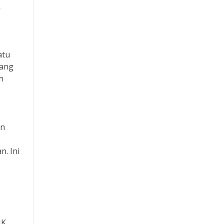
k
atu
uang
n
an
. Ini
HK