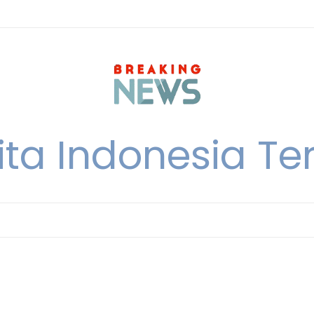
ita Indonesia Ter