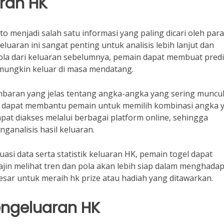
aran HK
to menjadi salah satu informasi yang paling dicari oleh para
luaran ini sangat penting untuk analisis lebih lanjut dan
la dari keluaran sebelumnya, pemain dapat membuat predi
mungkin keluar di masa mendatang.
mbaran yang jelas tentang angka-angka yang sering muncu
ni dapat membantu pemain untuk memilih kombinasi angka 
dapat diakses melalui berbagai platform online, sehingga
nalisis hasil keluaran.
i data serta statistik keluaran HK, pemain togel dapat
in melihat tren dan pola akan lebih siap dalam menghadap
esar untuk meraih hk prize atau hadiah yang ditawarkan.
ngeluaran HK