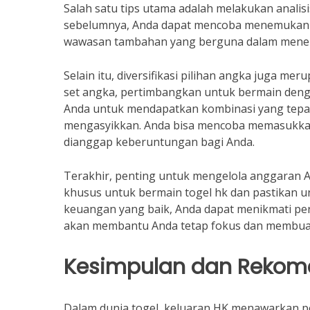
Salah satu tips utama adalah melakukan analis
sebelumnya, Anda dapat mencoba menemukan po
wawasan tambahan yang berguna dalam menen
Selain itu, diversifikasi pilihan angka juga mer
set angka, pertimbangkan untuk bermain deng
Anda untuk mendapatkan kombinasi yang tepat
mengasyikkan. Anda bisa mencoba memasukkan
dianggap keberuntungan bagi Anda.
Terakhir, penting untuk mengelola anggaran A
khusus untuk bermain togel hk dan pastikan u
keuangan yang baik, Anda dapat menikmati per
akan membantu Anda tetap fokus dan membuat 
Kesimpulan dan Rekom
Dalam dunia togel, keluaran HK menawarkan 