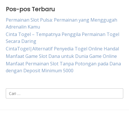
Pos-pos Terbaru
Permainan Slot Pulsa: Permainan yang Menggugah
Adrenalin Kamu
Cinta Togel – Tempatnya Penggila Permainan Togel
Secara Daring
CintaTogel|Alternatif Penyedia Togel Online Handal
Manfaat Game Slot Dana untuk Dunia Game Online
Manfaat Permainan Slot Tanpa Potongan pada Dana
dengan Deposit Minimum 5000
Cari
untuk: