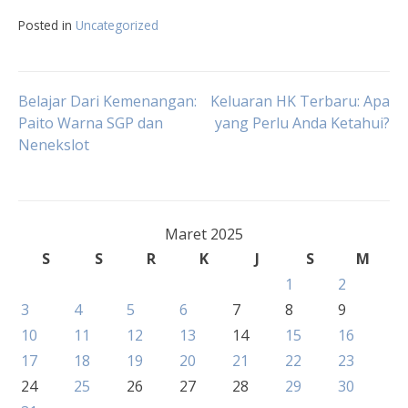
Posted in
Uncategorized
Navigasi
Belajar Dari Kemenangan:
Keluaran HK Terbaru: Apa
Paito Warna SGP dan
yang Perlu Anda Ketahui?
Nenekslot
pos
Maret 2025
S
S
R
K
J
S
M
1
2
3
4
5
6
7
8
9
10
11
12
13
14
15
16
17
18
19
20
21
22
23
24
25
26
27
28
29
30