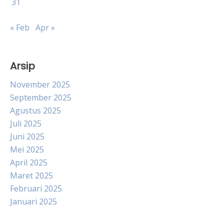
31
« Feb
Apr »
Arsip
November 2025
September 2025
Agustus 2025
Juli 2025
Juni 2025
Mei 2025
April 2025
Maret 2025
Februari 2025
Januari 2025