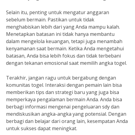
Selain itu, penting untuk mengatur anggaran
sebelum bermain. Pastikan untuk tidak
menghabiskan lebih dari yang Anda mampu kalah.
Menetapkan batasan ini tidak hanya membantu
dalam mengelola keuangan, tetapi juga menambah
kenyamanan saat bermain. Ketika Anda mengetahui
batasan, Anda bisa lebih fokus dan tidak terbebani
dengan tekanan emosional saat memilih angka togel.
Terakhir, jangan ragu untuk bergabung dengan
komunitas togel. Interaksi dengan pemain lain bisa
memberikan tips dan strategi baru yang juga bisa
memperkaya pengalaman bermain Anda. Anda bisa
berbagi informasi mengenai pengeluaran sdy dan
mendiskusikan angka-angka yang potensial. Dengan
berbagi dan belajar dari orang lain, kesempatan Anda
untuk sukses dapat meningkat.