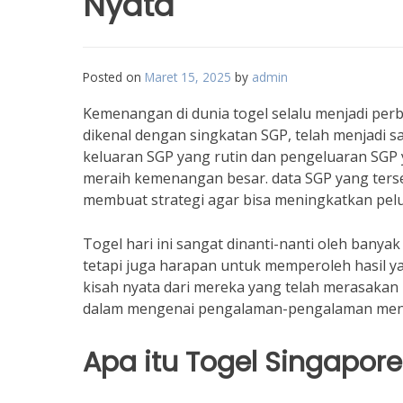
Nyata
Posted on
Maret 15, 2025
by
admin
Kemenangan di dunia togel selalu menjadi perb
dikenal dengan singkatan SGP, telah menjadi sa
keluaran SGP yang rutin dan pengeluaran SGP
meraih kemenangan besar. data SGP yang ters
membuat strategi agar bisa meningkatkan pel
Togel hari ini sangat dinanti-nanti oleh bany
tetapi juga harapan untuk memperoleh hasil y
kisah nyata dari mereka yang telah merasakan 
dalam mengenai pengalaman-pengalaman menak
Apa itu Togel Singapore