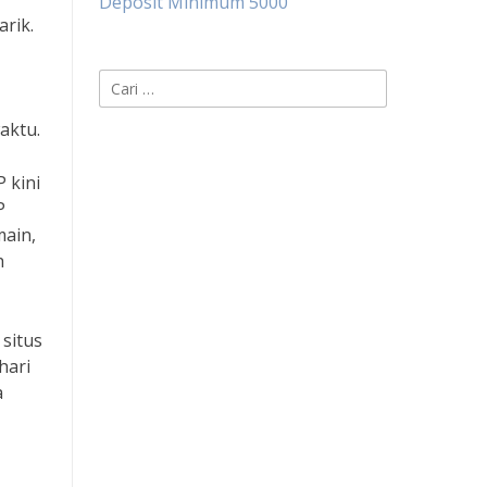
Deposit Minimum 5000
rik.
Cari
untuk:
aktu.
 kini
P
ain,
h
 situs
hari
a