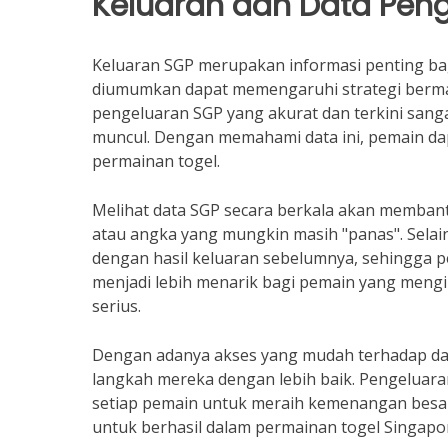
Keluaran dan Data Pen
Keluaran SGP merupakan informasi penting bagi
diumumkan dapat memengaruhi strategi berma
pengeluaran SGP yang akurat dan terkini sang
muncul. Dengan memahami data ini, pemain d
permainan togel.
Melihat data SGP secara berkala akan memba
atau angka yang mungkin masih "panas". Selain
dengan hasil keluaran sebelumnya, sehingga pe
menjadi lebih menarik bagi pemain yang meng
serius.
Dengan adanya akses yang mudah terhadap da
langkah mereka dengan lebih baik. Pengeluaran
setiap pemain untuk meraih kemenangan besar.
untuk berhasil dalam permainan togel Singapo