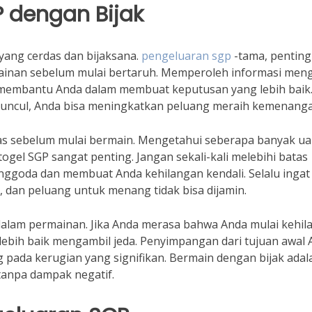
 dengan Bijak
ang cerdas dan bijaksana.
pengeluaran sgp
-tama, penting
nan sebelum mulai bertaruh. Memperoleh informasi men
 membantu Anda dalam membuat keputusan yang lebih baik
muncul, Anda bisa meningkatkan peluang meraih kemenanga
las sebelum mulai bermain. Mengetahui seberapa banyak u
ogel SGP sangat penting. Jangan sekali-kali melebihi batas
enggoda dan membuat Anda kehilangan kendali. Selalu ingat
dan peluang untuk menang tidak bisa dijamin.
k dalam permainan. Jika Anda merasa bahwa Anda mulai kehi
 lebih baik mengambil jeda. Penyimpangan dari tujuan awal
 pada kerugian yang signifikan. Bermain dengan bijak adal
tanpa dampak negatif.