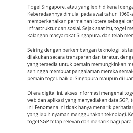
Togel Singapore, atau yang lebih dikenal deng
Keberadaannya dimulai pada awal tahun 1960-
memperkenalkan permainan lotere sebagai c
infrastruktur dan sosial. Sejak saat itu, togel
kalangan masyarakat Singapura, dan telah me
Seiring dengan perkembangan teknologi, siste
dilakukan secara transparan dan teratur, deng
yang tersedia untuk pemain memungkinkan me
sehingga membuat pengalaman mereka semakin 
pemain togel, baik di Singapura maupun di luar
Di era digital ini, akses informasi mengenai t
web dan aplikasi yang menyediakan data SGP, te
ini. Fenomena ini tidak hanya menarik perhat
yang lebih nyaman menggunakan teknologi. Ke
togel SGP tetap relevan dan menarik bagi para